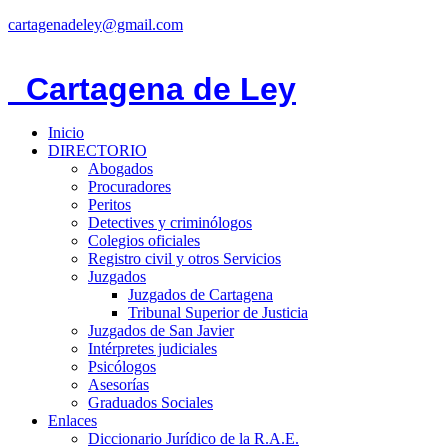
cartagenadeley@gmail.com
Cartagen
a
de Ley
Inicio
DIRECTORIO
Abogados
Procuradores
Peritos
Detectives y criminólogos
Colegios oficiales
Registro civil y otros Servicios
Juzgados
Juzgados de Cartagena
Tribunal Superior de Justicia
Juzgados de San Javier
Intérpretes judiciales
Psicólogos
Asesorías
Graduados Sociales
Enlaces
Diccionario Jurídico de la R.A.E.