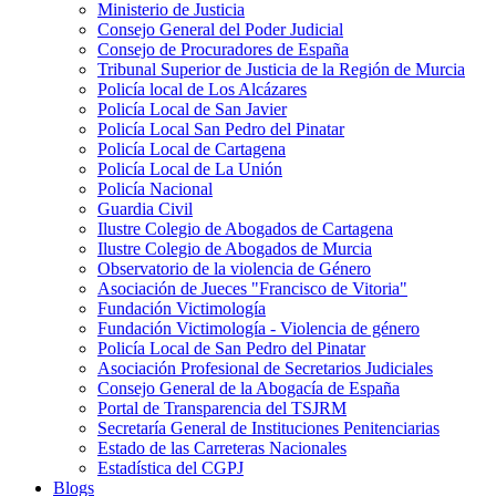
Ministerio de Justicia
Consejo General del Poder Judicial
Consejo de Procuradores de España
Tribunal Superior de Justicia de la Región de Murcia
Policía local de Los Alcázares
Policía Local de San Javier
Policía Local San Pedro del Pinatar
Policía Local de Cartagena
Policía Local de La Unión
Policía Nacional
Guardia Civil
Ilustre Colegio de Abogados de Cartagena
Ilustre Colegio de Abogados de Murcia
Observatorio de la violencia de Género
Asociación de Jueces "Francisco de Vitoria"
Fundación Victimología
Fundación Victimología - Violencia de género
Policía Local de San Pedro del Pinatar
Asociación Profesional de Secretarios Judiciales
Consejo General de la Abogacía de España
Portal de Transparencia del TSJRM
Secretaría General de Instituciones Penitenciarias
Estado de las Carreteras Nacionales
Estadística del CGPJ
Blogs