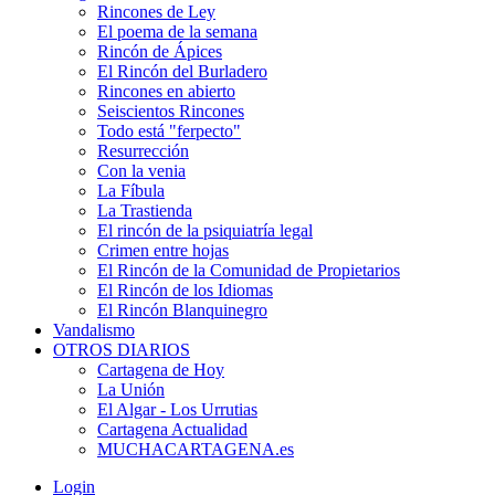
Rincones de Ley
El poema de la semana
Rincón de Ápices
El Rincón del Burladero
Rincones en abierto
Seiscientos Rincones
Todo está "ferpecto"
Resurrección
Con la venia
La Fíbula
La Trastienda
El rincón de la psiquiatría legal
Crimen entre hojas
El Rincón de la Comunidad de Propietarios
El Rincón de los Idiomas
El Rincón Blanquinegro
Vandalismo
OTROS DIARIOS
Cartagena de Hoy
La Unión
El Algar - Los Urrutias
Cartagena Actualidad
MUCHACARTAGENA.es
Login