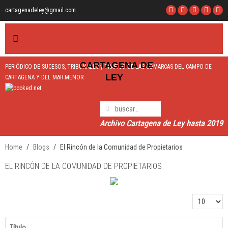
cartagenadeley@gmail.com
CARTAGEN
A
DE
PERIÓDICO DE SUCESOS, TRIBUNALES y TRÁFICO DE LAS COMARCAS DEL CAMPO DE
LEY
CARTAGENA Y DEL MAR MENOR
Archivo Cartagena de Ley hasta 2019
Home
Blogs
El Rincón de la Comunidad de Propietarios
EL RINCÓN DE LA COMUNIDAD DE PROPIETARIOS
Cantidad a 
Título