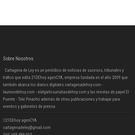
Sobre Nosotros
Cartagena de Ley es un periódico de noticias de sucesos, tribunales y
tráfico que edita 21DEhoy agenCYA, empresa fundada en el año 2009 que
también abarca los diarios digitales cartagenadehoy.com -
launiondehoy.com - elalgarlosurrutiasdehoy.com y las revistas de papel El
Puente - Tele Pinacho además de otras publicaciones y trabajar para
eventos y gabinetes de prensa
21DEhoy agenCYA
cartagenadeley@gmail.com
Telf: 608 489 063