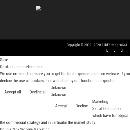
Copyright © 2009 - 2020 21DEhoy agenCYA
Save
Cookies user preferences
We use cookies to ensure you to get the best experience on our website. If you
decline the use of cookies, this website may not function as expected.
Unknown
Accept all
Decline all
Unknown
Marketing
Accept
Decline
Set of techniques
which have for object
the commercial strategy and in particular the market study.
DoubleClick/Google Marketing