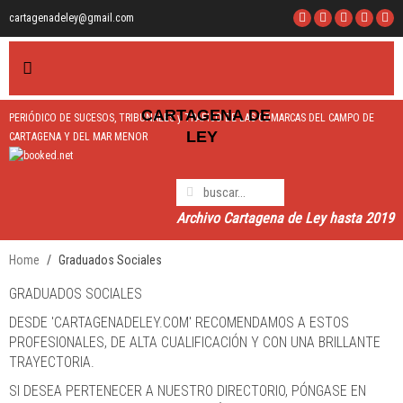
cartagenadeley@gmail.com
CARTAGEN
A
DE
PERIÓDICO DE SUCESOS, TRIBUNALES y TRÁFICO DE LAS COMARCAS DEL CAMPO DE
LEY
CARTAGENA Y DEL MAR MENOR
Archivo Cartagena de Ley hasta 2019
Home
Graduados Sociales
GRADUADOS SOCIALES
DESDE 'CARTAGENADELEY.COM' RECOMENDAMOS A ESTOS
PROFESIONALES, DE ALTA CUALIFICACIÓN Y CON UNA BRILLANTE
TRAYECTORIA.
SI DESEA PERTENECER A NUESTRO DIRECTORIO, PÓNGASE EN