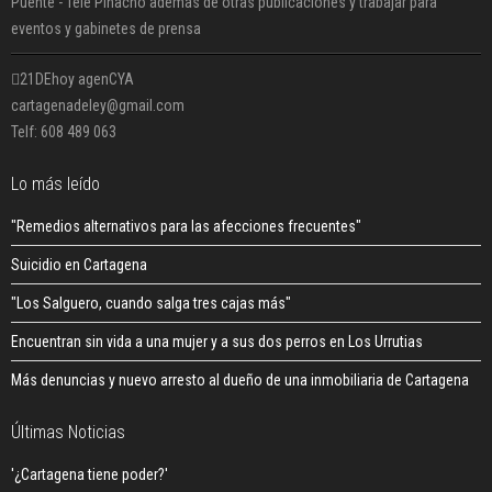
Puente - Tele Pinacho además de otras publicaciones y trabajar para
eventos y gabinetes de prensa
21DEhoy agenCYA
cartagenadeley@gmail.com
Telf: 608 489 063
Lo más leído
"Remedios alternativos para las afecciones frecuentes"
Suicidio en Cartagena
"Los Salguero, cuando salga tres cajas más"
Encuentran sin vida a una mujer y a sus dos perros en Los Urrutias
Más denuncias y nuevo arresto al dueño de una inmobiliaria de Cartagena
Últimas Noticias
'¿Cartagena tiene poder?'