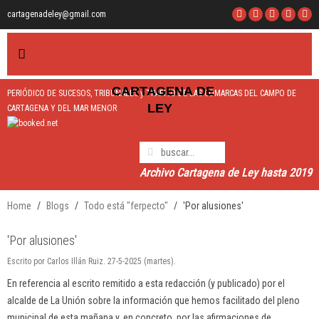
cartagenadeley@gmail.com
CARTAGEN
A
DE
PERIÓDICO DE SUCESOS, TRIBUNALES y TRÁFICO DE LAS COMARCAS DEL CAMPO DE
LEY
CARTAGENA Y DEL MAR MENOR
Archivo Cartagena de Ley hasta 2019
Home
Blogs
Todo está "ferpecto"
'Por alusiones'
'Por alusiones'
Escrito por Carlos Illán Ruiz. 27-5-2025 (martes).
En referencia al escrito remitido a esta redacción (y publicado) por el
alcalde de La Unión sobre la información que hemos facilitado del pleno
municipal de esta mañana y, en concreto, por las afirmaciones de