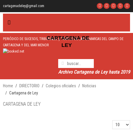
cartagenadeley@gmail.com
CARTAGEN
A
DE
PERIÓDICO DE SUCESOS, TRIBUNALES y TRÁFICO DE LAS COMARCAS DEL CAMPO DE
LEY
CARTAGENA Y DEL MAR MENOR
Archivo Cartagena de Ley hasta 2019
Home
DIRECTORIO
Colegios oficiales
Noticias
Cartagena de Ley
CARTAGENA DE LEY
Cantidad a 