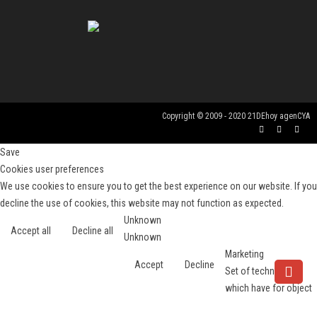
Copyright © 2009 - 2020 21DEhoy agenCYA
Save
Cookies user preferences
We use cookies to ensure you to get the best experience on our website. If you
decline the use of cookies, this website may not function as expected.
Unknown
Accept all
Decline all
Unknown
Marketing
Accept
Decline
Set of techniques
which have for object
the commercial strategy and in particular the market study.