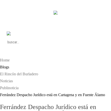
PERIÓDICO DE SUCESOS, TRIBUNALES y TRÁFICO DE LAS COMARCAS DEL
CAMPO DE CARTAGENA Y DEL MAR MENOR
Archivo Cartagena de Ley hasta 2019
Home
Blogs
El Rincón del Burladero
Noticias
Publinoticia
Ferrández Despacho Jurídico está en Cartagena y en Fuente Álamo
Ferrández Despacho Jurídico está en