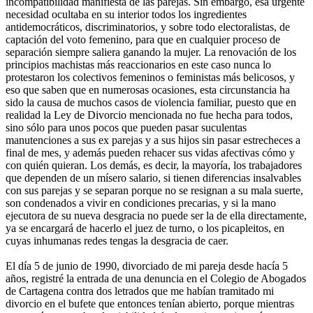
incompatibilidad manifiesta de las parejas. Sin embargo, esa urgente
necesidad ocultaba en su interior todos los ingredientes
antidemocráticos, discriminatorios, y sobre todo electoralistas, de
captación del voto femenino, para que en cualquier proceso de
separación siempre saliera ganando la mujer. La renovación de los
principios machistas más reaccionarios en este caso nunca lo
protestaron los colectivos femeninos o feministas más belicosos, y
eso que saben que en numerosas ocasiones, esta circunstancia ha
sido la causa de muchos casos de violencia familiar, puesto que en
realidad la Ley de Divorcio mencionada no fue hecha para todos,
sino sólo para unos pocos que pueden pasar suculentas
manutenciones a sus ex parejas y a sus hijos sin pasar estrecheces a
final de mes, y además pueden rehacer sus vidas afectivas cómo y
con quién quieran. Los demás, es decir, la mayoría, los trabajadores
que dependen de un mísero salario, si tienen diferencias insalvables
con sus parejas y se separan porque no se resignan a su mala suerte,
son condenados a vivir en condiciones precarias, y si la mano
ejecutora de su nueva desgracia no puede ser la de ella directamente,
ya se encargará de hacerlo el juez de turno, o los picapleitos, en
cuyas inhumanas redes tengas la desgracia de caer.
El día 5 de junio de 1990, divorciado de mi pareja desde hacía 5
años, registré la entrada de una denuncia en el Colegio de Abogados
de Cartagena contra dos letrados que me habían tramitado mi
divorcio en el bufete que entonces tenían abierto, porque mientras