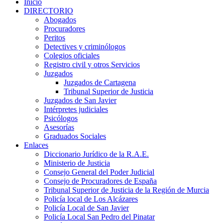
Inicio
DIRECTORIO
Abogados
Procuradores
Peritos
Detectives y criminólogos
Colegios oficiales
Registro civil y otros Servicios
Juzgados
Juzgados de Cartagena
Tribunal Superior de Justicia
Juzgados de San Javier
Intérpretes judiciales
Psicólogos
Asesorías
Graduados Sociales
Enlaces
Diccionario Jurídico de la R.A.E.
Ministerio de Justicia
Consejo General del Poder Judicial
Consejo de Procuradores de España
Tribunal Superior de Justicia de la Región de Murcia
Policía local de Los Alcázares
Policía Local de San Javier
Policía Local San Pedro del Pinatar