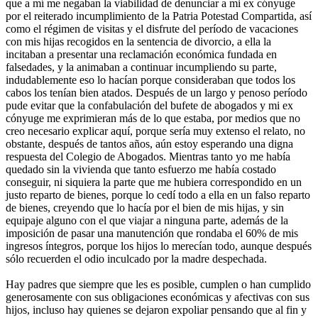
que a mí me negaban la viabilidad de denunciar a mi ex cónyuge
por el reiterado incumplimiento de la Patria Potestad Compartida, así
como el régimen de visitas y el disfrute del período de vacaciones
con mis hijas recogidos en la sentencia de divorcio, a ella la
incitaban a presentar una reclamación económica fundada en
falsedades, y la animaban a continuar incumpliendo su parte,
indudablemente eso lo hacían porque consideraban que todos los
cabos los tenían bien atados. Después de un largo y penoso período
pude evitar que la confabulación del bufete de abogados y mi ex
cónyuge me exprimieran más de lo que estaba, por medios que no
creo necesario explicar aquí, porque sería muy extenso el relato, no
obstante, después de tantos años, aún estoy esperando una digna
respuesta del Colegio de Abogados. Mientras tanto yo me había
quedado sin la vivienda que tanto esfuerzo me había costado
conseguir, ni siquiera la parte que me hubiera correspondido en un
justo reparto de bienes, porque lo cedí todo a ella en un falso reparto
de bienes, creyendo que lo hacía por el bien de mis hijas, y sin
equipaje alguno con el que viajar a ninguna parte, además de la
imposición de pasar una manutención que rondaba el 60% de mis
ingresos íntegros, porque los hijos lo merecían todo, aunque después
sólo recuerden el odio inculcado por la madre despechada.
Hay padres que siempre que les es posible, cumplen o han cumplido
generosamente con sus obligaciones económicas y afectivas con sus
hijos, incluso hay quienes se dejaron expoliar pensando que al fin y