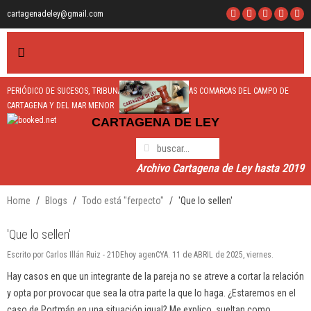
cartagenadeley@gmail.com
PERIÓDICO DE SUCESOS, TRIBUNALES y TRÁFICO DE LAS COMARCAS DEL CAMPO DE
CARTAGENA Y DEL MAR MENOR
CARTAGEN
A
DE LEY
Archivo Cartagena de Ley hasta 2019
Home
Blogs
Todo está "ferpecto"
'Que lo sellen'
'Que lo sellen'
Escrito por Carlos Illán Ruiz - 21DEhoy agenCYA. 11 de ABRIL de 2025, viernes.
Hay casos en que un integrante de la pareja no se atreve a cortar la relación
y opta por provocar que sea la otra parte la que lo haga. ¿Estaremos en el
caso de Portmán en una situación igual? Me explico, sueltan como