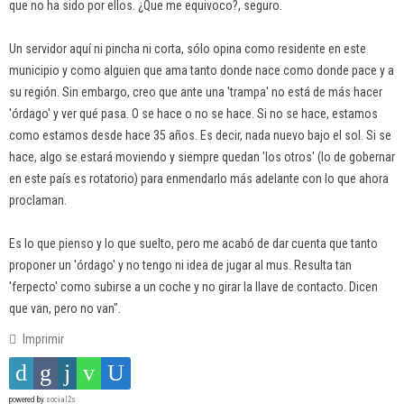
que no ha sido por ellos. ¿Que me equivoco?, seguro.
Un servidor aquí ni pincha ni corta, sólo opina como residente en este
municipio y como alguien que ama tanto donde nace como donde pace y a
su región. Sin embargo, creo que ante una 'trampa' no está de más hacer
'órdago' y ver qué pasa. O se hace o no se hace. Si no se hace, estamos
como estamos desde hace 35 años. Es decir, nada nuevo bajo el sol. Si se
hace, algo se estará moviendo y siempre quedan 'los otros' (lo de gobernar
en este país es rotatorio) para enmendarlo más adelante con lo que ahora
proclaman.
Es lo que pienso y lo que suelto, pero me acabó de dar cuenta que tanto
proponer un 'órdago' y no tengo ni idea de jugar al mus. Resulta tan
'ferpecto' como subirse a un coche y no girar la llave de contacto. Dicen
que van, pero no van".
Imprimir
powered by
social2s