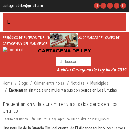
cartagenadeley@gmail.com
PERIÓDICO DE SUCESOS, TRIBUNALES y TRÁFICO DE LAS COMARCAS DEL CAMPO DE
CARTAGENA Y DEL MAR MENOR
CARTAGEN
A
DE LEY
Archivo Cartagena de Ley hasta 2019
Home
Blogs
Crimen entre hojas
Noticias
Municipios
Encuentran sin vida a una mujer y a sus dos perros en Los Urrutias
Encuentran sin vida a una mujer y a sus dos perros en Los
Urrutias
Escrito por Carlos Illán Ruiz - 21DEhoy agenCYA. 30 de abril de 2020, jueves.
Una patrulla de la Guardia Civil del cuartel de El Algar descubrió los cuerpos