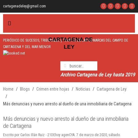
cartagenadeley@gmail.com
CARTAGEN
A
DE
PERIÓDICO DE SUCESOS, TRIBUNALES y TRÁFICO DE LAS COMARCAS DEL CAMPO DE
LEY
CARTAGENA Y DEL MAR MENOR
Archivo Cartagena de Ley hasta 2019
Home
Blogs
Crimen entre hojas
Noticias
Cartagena de Ley
Más denuncias y nuevo arresto al dueño de una inmobiliaria de Cartagena
Más denuncias y nuevo arresto al dueño de una inmobiliaria
de Cartagena
Escrito por Carlos Illán Ruiz - 21DEhoy agenCYA. 7 de marzo de 2020, sábado.