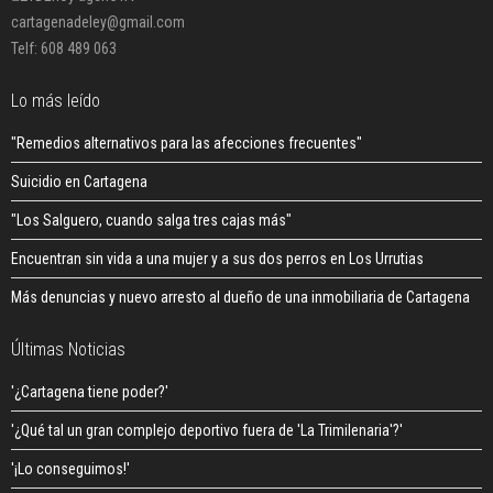
cartagenadeley@gmail.com
Telf: 608 489 063
Lo más leído
"Remedios alternativos para las afecciones frecuentes"
Suicidio en Cartagena
"Los Salguero, cuando salga tres cajas más"
Encuentran sin vida a una mujer y a sus dos perros en Los Urrutias
Más denuncias y nuevo arresto al dueño de una inmobiliaria de Cartagena
Últimas Noticias
'¿Cartagena tiene poder?'
'¿Qué tal un gran complejo deportivo fuera de 'La Trimilenaria'?'
'¡Lo conseguimos!'