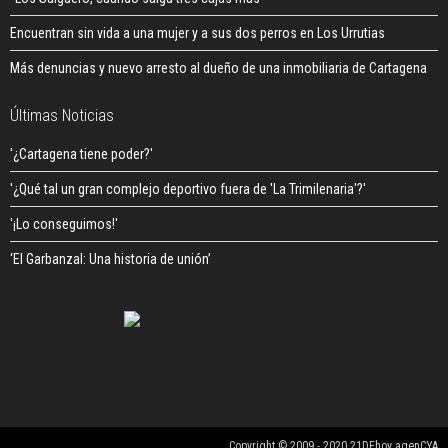
Encuentran sin vida a una mujer y a sus dos perros en Los Urrutias
Más denuncias y nuevo arresto al dueño de una inmobiliaria de Cartagena
Últimas Noticias
'¿Cartagena tiene poder?'
'¿Qué tal un gran complejo deportivo fuera de 'La Trimilenaria'?'
'¡Lo conseguimos!'
‘El Garbanzal: Una historia de unión’
Copyright © 2009 - 2020 21DEhoy agenCYA