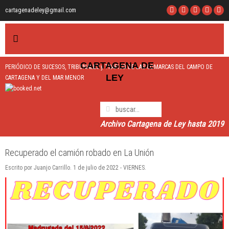
cartagenadeley@gmail.com
CARTAGEN
A
DE
PERIÓDICO DE SUCESOS, TRIBUNALES y TRÁFICO DE LAS COMARCAS DEL CAMPO DE
LEY
CARTAGENA Y DEL MAR MENOR
Archivo Cartagena de Ley hasta 2019
Recuperado el camión robado en La Unión
Escrito por Juanjo Carrillo. 1 de julio de 2022 - VIERNES.