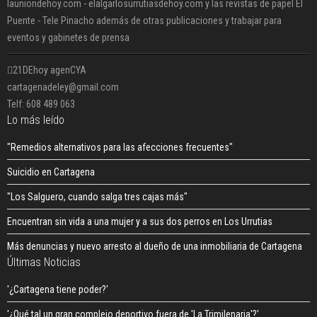
launiondehoy.com - elalgarlosurrutiasdehoy.com y las revistas de papel El
Puente - Tele Pinacho además de otras publicaciones y trabajar para
eventos y gabinetes de prensa
21DEhoy agenCYA
cartagenadeley@gmail.com
Telf: 608 489 063
Lo más leído
"Remedios alternativos para las afecciones frecuentes"
Suicidio en Cartagena
"Los Salguero, cuando salga tres cajas más"
Encuentran sin vida a una mujer y a sus dos perros en Los Urrutias
Más denuncias y nuevo arresto al dueño de una inmobiliaria de Cartagena
Últimas Noticias
'¿Cartagena tiene poder?'
'¿Qué tal un gran complejo deportivo fuera de 'La Trimilenaria'?'