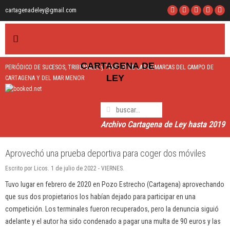
cartagenadeley@gmail.com
CARTAGEN
A
DE
PERIÓDICO DE SUCESOS, TRIBUNALES y TRÁFICO DE LAS COMARCAS DEL CAMPO DE
LEY
CARTAGENA Y DEL MAR MENOR
Archivo Cartagena de Ley hasta 2019
Aprovechó una prueba deportiva para coger dos móviles
Escrito por Licos. 1 de julio de 2022 - VIERNES.
Tuvo lugar en febrero de 2020 en Pozo Estrecho (Cartagena) aprovechando
que sus dos propietarios los habían dejado para participar en una
competición. Los terminales fueron recuperados, pero la denuncia siguió
adelante y el autor ha sido condenado a pagar una multa de 90 euros y las